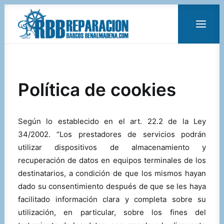
ANTIFOULING
MANTENIMIENTO DE MOTORES
MANTENIMIENTO Y LIMPIEZA DE BARCOS
MONTAJE DE MOTORES FUERABORDA
PINTURA
Política de cookies
PULIDO Y ENCERADO
REPARACIÓN DE FIBRA
TRATAMIENTO ANTI-ÓSMOSIS
Según lo establecido en el art. 22.2 de la Ley
VENTA DE MOTORES
VENTA DE BARCOS
34/2002. “Los prestadores de servicios podrán
PLATAFORMAS DE BAÑO Y PIEZAS A MEDIDA
utilizar dispositivos de almacenamiento y
ALQUILER DE BARCOS
recuperación de datos en equipos terminales de los
destinatarios, a condición de que los mismos hayan
dado su consentimiento después de que se les haya
facilitado información clara y completa sobre su
utilización, en particular, sobre los fines del
LLAMAR 620 807 270