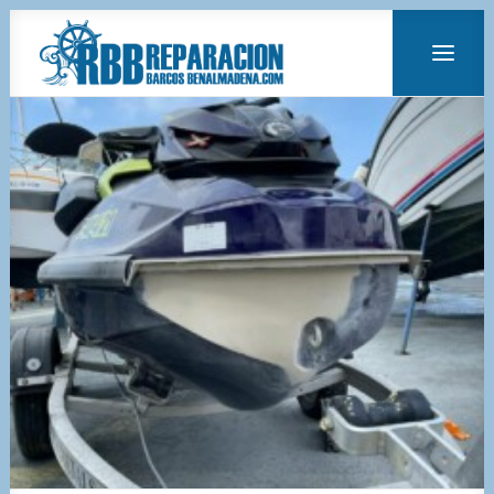
ANTIFOULING
MANTENIMIENTO DE MOTORES
MANTENIMIENTO Y LIMPIEZA DE BARCOS
MONTAJE DE MOTORES FUERABORDA
PINTURA
PULIDO Y ENCERADO
REPARACIÓN DE FIBRA
TRATAMIENTO ANTI-ÓSMOSIS
VENTA DE MOTORES
VENTA DE BARCOS
PLATAFORMAS DE BAÑO Y PIEZAS A MEDIDA
ALQUILER DE BARCOS
LLAMAR 620 807 270