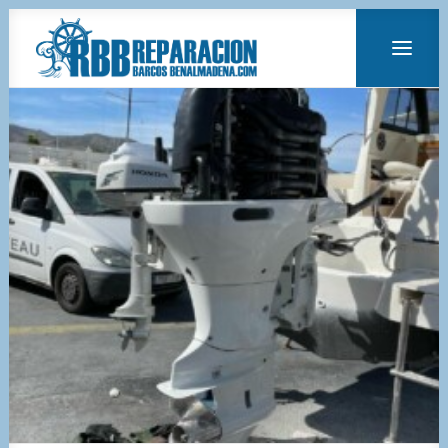
ANTIFOULING
MANTENIMIENTO DE MOTORES
MANTENIMIENTO Y LIMPIEZA DE BARCOS
MONTAJE DE MOTORES FUERABORDA
PINTURA
PULIDO Y ENCERADO
REPARACIÓN DE FIBRA
TRATAMIENTO ANTI-ÓSMOSIS
VENTA DE MOTORES
VENTA DE BARCOS
PLATAFORMAS DE BAÑO Y PIEZAS A MEDIDA
ALQUILER DE BARCOS
LLAMAR 620 807 270